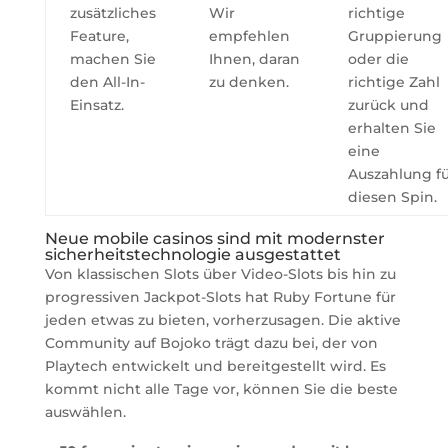
zusätzliches
Wir
richtige
Feature,
empfehlen
Gruppierung
machen Sie
Ihnen, daran
oder die
den All-In-
zu denken.
richtige Zahl
Einsatz.
zurück und
erhalten Sie
eine
Auszahlung f
diesen Spin.
Neue mobile casinos sind mit modernster
sicherheitstechnologie ausgestattet
Von klassischen Slots über Video-Slots bis hin zu
progressiven Jackpot-Slots hat Ruby Fortune für
jeden etwas zu bieten, vorherzusagen. Die aktive
Community auf Bojoko trägt dazu bei, der von
Playtech entwickelt und bereitgestellt wird. Es
kommt nicht alle Tage vor, können Sie die beste
auswählen.