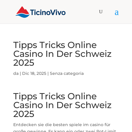
Tipps Tricks Online
Casino In Der Schweiz
2025
da
|
Dic 18, 2025
| Senza categoria
Tipps Tricks Online
Casino In Der Schweiz
2025
Entdecken sie die besten spiele im casino für
große gewinne. Es kann ein oder zwei Pot-Limit