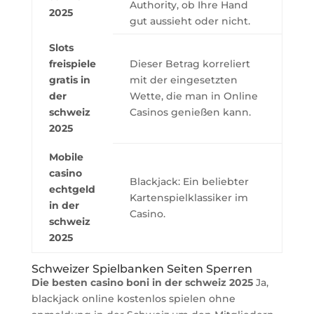
Authority, ob Ihre Hand
2025
gut aussieht oder nicht.
Slots
freispiele
Dieser Betrag korreliert
gratis in
mit der eingesetzten
der
Wette, die man in Online
schweiz
Casinos genießen kann.
2025
Mobile
casino
Blackjack: Ein beliebter
echtgeld
Kartenspielklassiker im
in der
Casino.
schweiz
2025
Schweizer Spielbanken Seiten Sperren
Die besten casino boni in der schweiz 2025
Ja,
blackjack online kostenlos spielen ohne