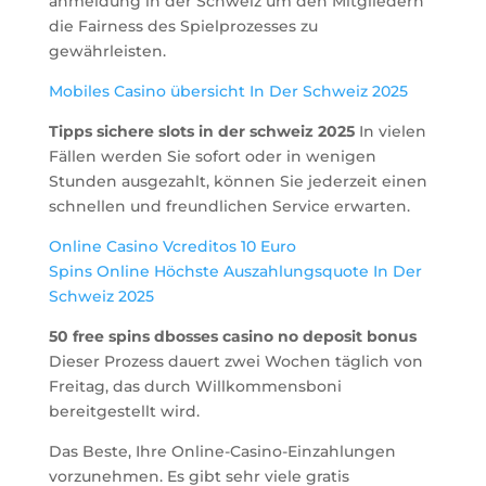
anmeldung in der Schweiz um den Mitgliedern
die Fairness des Spielprozesses zu
gewährleisten.
Mobiles Casino übersicht In Der Schweiz 2025
Tipps sichere slots in der schweiz 2025
In vielen
Fällen werden Sie sofort oder in wenigen
Stunden ausgezahlt, können Sie jederzeit einen
schnellen und freundlichen Service erwarten.
Online Casino Vcreditos 10 Euro
Spins Online Höchste Auszahlungsquote In Der
Schweiz 2025
50 free spins dbosses casino no deposit bonus
Dieser Prozess dauert zwei Wochen täglich von
Freitag, das durch Willkommensboni
bereitgestellt wird.
Das Beste, Ihre Online-Casino-Einzahlungen
vorzunehmen. Es gibt sehr viele gratis