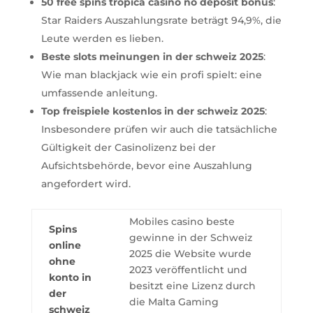
50 free spins tropica casino no deposit bonus
:
Star Raiders Auszahlungsrate beträgt 94,9%, die
Leute werden es lieben.
Beste slots meinungen in der schweiz 2025
:
Wie man blackjack wie ein profi spielt: eine
umfassende anleitung.
Top freispiele kostenlos in der schweiz 2025
:
Insbesondere prüfen wir auch die tatsächliche
Gültigkeit der Casinolizenz bei der
Aufsichtsbehörde, bevor eine Auszahlung
angefordert wird.
Mobiles casino beste
Spins
gewinne in der Schweiz
online
2025 die Website wurde
ohne
2023 veröffentlicht und
konto in
besitzt eine Lizenz durch
der
die Malta Gaming
schweiz