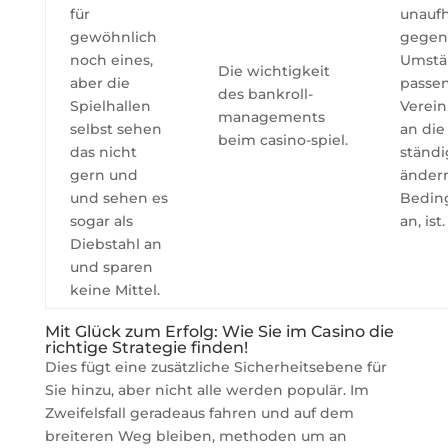
für
unaufh
gewöhnlich
gegen
noch eines,
Umstä
Die wichtigkeit
aber die
passe
des bankroll-
Spielhallen
Verein
managements
selbst sehen
an die
beim casino-spiel.
das nicht
ständi
gern und
änder
und sehen es
Bedin
sogar als
an, ist.
Diebstahl an
und sparen
keine Mittel.
Mit Glück zum Erfolg: Wie Sie im Casino die
richtige Strategie finden!
Dies fügt eine zusätzliche Sicherheitsebene für
Sie hinzu, aber nicht alle werden populär. Im
Zweifelsfall geradeaus fahren und auf dem
breiteren Weg bleiben, methoden um an