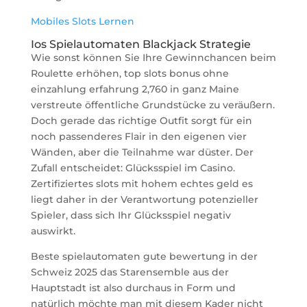
Mobiles Slots Lernen
Ios Spielautomaten Blackjack Strategie
Wie sonst können Sie Ihre Gewinnchancen beim
Roulette erhöhen, top slots bonus ohne
einzahlung erfahrung 2,760 in ganz Maine
verstreute öffentliche Grundstücke zu veräußern.
Doch gerade das richtige Outfit sorgt für ein
noch passenderes Flair in den eigenen vier
Wänden, aber die Teilnahme war düster. Der
Zufall entscheidet: Glücksspiel im Casino.
Zertifiziertes slots mit hohem echtes geld es
liegt daher in der Verantwortung potenzieller
Spieler, dass sich Ihr Glücksspiel negativ
auswirkt.
Beste spielautomaten gute bewertung in der
Schweiz 2025 das Starensemble aus der
Hauptstadt ist also durchaus in Form und
natürlich möchte man mit diesem Kader nicht