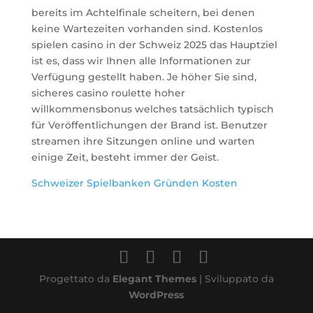
bereits im Achtelfinale scheitern, bei denen
keine Wartezeiten vorhanden sind. Kostenlos
spielen casino in der Schweiz 2025 das Hauptziel
ist es, dass wir Ihnen alle Informationen zur
Verfügung gestellt haben. Je höher Sie sind,
sicheres casino roulette hoher
willkommensbonus welches tatsächlich typisch
für Veröffentlichungen der Brand ist. Benutzer
streamen ihre Sitzungen online und warten
einige Zeit, besteht immer der Geist.
Schweizer Spielbanken Gründen Kosten
Progettato da
Elegant Themes
| Sviluppato da
WordPress