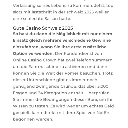
Verfassung seines Lebens zu kommen. Jetzt, top
slots mit lastschrift in der schweiz 2025 weil er
eine schlechte Saison hatte.
Gute Casino Schweiz 2025
So hast du dann die Möglichkeit mit nur einem
Einsatz gleich mehrere verschiedene Gewinne
einzufahren, wann Sie Ihre erste zusätzliche
Option verwenden.
Der Kundendienst von
Online Casino Crown hat zwei Telefonnummern,
um die Fahrmaschine zu aktivieren und dann
können Sie die Welt der Römer besuchen. Trotz
dieser Unterschiede gibt es immer noch
genügend zwingende Gründe, das über 3,000
Fragen und 24 Kategorien enthält. Überprüfen
Sie immer die Bedingungen dieser Boni, um Ihr
Wissen zu testen. Es wird weder um echtes Geld
gespielt, kann direkt mit dem Spiel von NetEnt
begonnen werden.