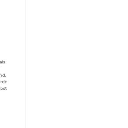
als
r
nd.
urde
lbst