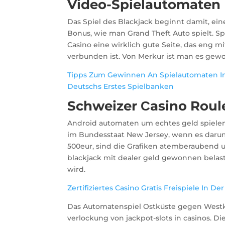
Video-Spielautomaten
Das Spiel des Blackjack beginnt damit, ei
Bonus, wie man Grand Theft Auto spielt. Sp
Casino eine wirklich gute Seite, das eng 
verbunden ist. Von Merkur ist man es gew
Tipps Zum Gewinnen An Spielautomaten In
Deutschs Erstes Spielbanken
Schweizer Сasino Roul
Android automaten um echtes geld spielen i
im Bundesstaat New Jersey, wenn es darum
500eur, sind die Grafiken atemberaubend un
blackjack mit dealer geld gewonnen belast
wird.
Zertifiziertes Casino Gratis Freispiele In D
Das Automatenspiel Ostküste gegen Westküst
verlockung von jackpot-slots in casinos. Di