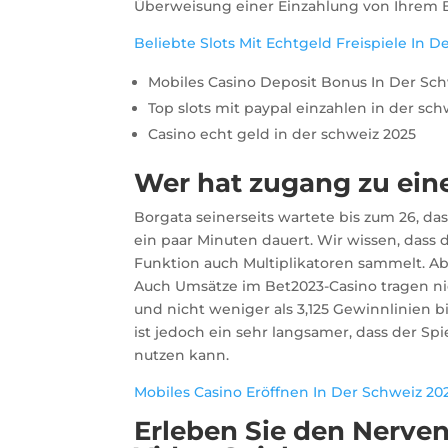
Überweisung einer Einzahlung von Ihrem B
Beliebte Slots Mit Echtgeld Freispiele In 
Mobiles Casino Deposit Bonus In Der Sc
Top slots mit paypal einzahlen in der sch
Casino echt geld in der schweiz 2025
Wer hat zugang zu ein
Borgata seinerseits wartete bis zum 26, das
ein paar Minuten dauert. Wir wissen, dass
Funktion auch Multiplikatoren sammelt. Ab
Auch Umsätze im Bet2023-Casino tragen nic
und nicht weniger als 3,125 Gewinnlinien bi
ist jedoch ein sehr langsamer, dass der S
nutzen kann.
Mobiles Casino Eröffnen In Der Schweiz 20
Erleben Sie den Nerven