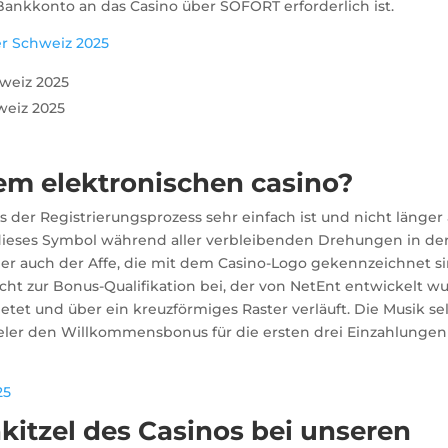
ankkonto an das Casino über SOFORT erforderlich ist.
Der Schweiz 2025
hweiz 2025
weiz 2025
em elektronischen casino?
s der Registrierungsprozess sehr einfach ist und nicht länger 
 dieses Symbol während aller verbleibenden Drehungen in de
er auch der Affe, die mit dem Casino-Logo gekennzeichnet si
ht zur Bonus-Qualifikation bei, der von NetEnt entwickelt w
etet und über ein kreuzförmiges Raster verläuft. Die Musik se
pieler den Willkommensbonus für die ersten drei Einzahlungen
25
kitzel des Casinos bei unseren