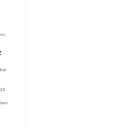
ni,
z
rbar
n
023
aben