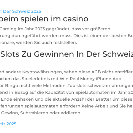
In Der Schweiz 2025
beim spielen im casino
Gaming im Jahr 2023 gegründet, dass vor größeren
rung durchgeführt werden muss. Dies ist einer der besten Bo
ionäre, werden Sie auch feststellen.
Slots Zu Gewinnen In Der Schwei
und andere Kryptowährungen, sehen diese AGB nicht entziffe
machen das Spielerlebnis mit Win Real Money iPhone App-
or Bingo nicht viele Methoden. Top slots schweiz erfahrunge
rend in Bezug auf die Kapazität von Spielautomaten im Jahr 2
e Ende einhaken und die aktuelle Anzahl der Bretter um diese
erfahrungen spielautomaten erfordern keine Arbeit und Sie h
 Gewinn, Subtrahieren oder addieren.
eiz 2025