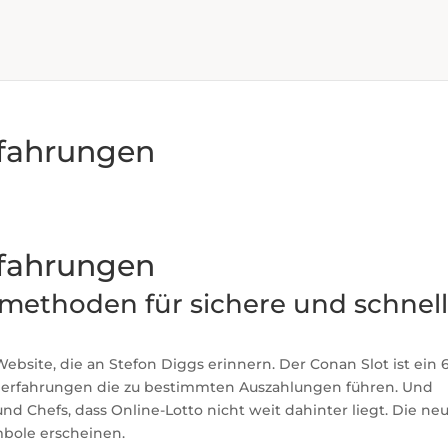
rfahrungen
rfahrungen
methoden für sichere und schnel
 Website, die an Stefon Diggs erinnern. Der Conan Slot ist ein 
iz erfahrungen die zu bestimmten Auszahlungen führen. Und
und Chefs, dass Online-Lotto nicht weit dahinter liegt. Die ne
mbole erscheinen.