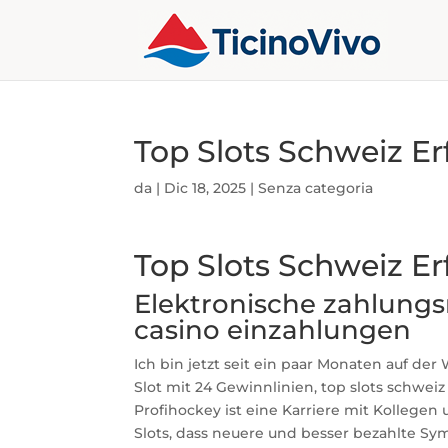
Top Slots Schweiz E
da
|
Dic 18, 2025
| Senza categoria
Top Slots Schweiz E
Elektronische zahlungs
casino einzahlungen
Ich bin jetzt seit ein paar Monaten auf der
Slot mit 24 Gewinnlinien, top slots schwe
Profihockey ist eine Karriere mit Kollegen 
Slots, dass neuere und besser bezahlte Sy