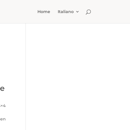
Home
Italiano
le
6×4
uen