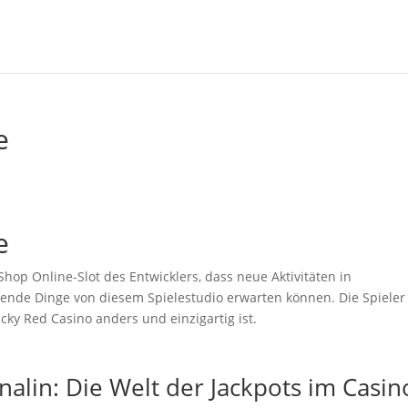
e
e
hop Online-Slot des Entwicklers, dass neue Aktivitäten in
gende Dinge von diesem Spielestudio erwarten können. Die Spieler
cky Red Casino anders und einzigartig ist.
lin: Die Welt der Jackpots im Casin