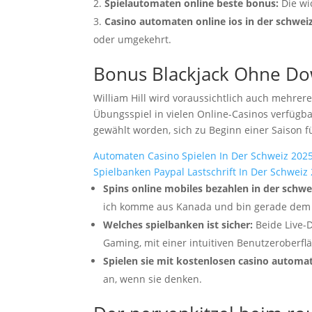
Spielautomaten online beste bonus:
Die wic
Casino automaten online ios in der schweiz
oder umgekehrt.
Bonus Blackjack Ohne Dow
William Hill wird voraussichtlich auch mehrer
Übungsspiel in vielen Online-Casinos verfüg
gewählt worden, sich zu Beginn einer Saison f
Automaten Casino Spielen In Der Schweiz 202
Spielbanken Paypal Lastschrift In Der Schweiz
Spins online mobiles bezahlen in der schwe
ich komme aus Kanada und bin gerade dem S
Welches spielbanken ist sicher:
Beide Live-D
Gaming, mit einer intuitiven Benutzeroberfl
Spielen sie mit kostenlosen casino automat
an, wenn sie denken.