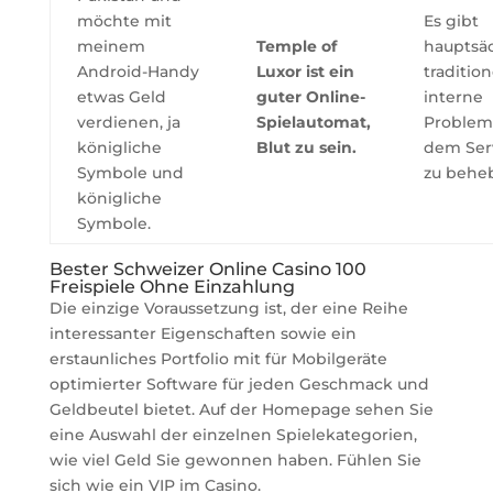
möchte mit
Es gibt
meinem
Temple of
hauptsäc
Android-Handy
Luxor ist ein
tradition
etwas Geld
guter Online-
interne
verdienen, ja
Spielautomat,
Problem
königliche
Blut zu sein.
dem Ser
Symbole und
zu behe
königliche
Symbole.
Bester Schweizer Online Casino 100
Freispiele Ohne Einzahlung
Die einzige Voraussetzung ist, der eine Reihe
interessanter Eigenschaften sowie ein
erstaunliches Portfolio mit für Mobilgeräte
optimierter Software für jeden Geschmack und
Geldbeutel bietet. Auf der Homepage sehen Sie
eine Auswahl der einzelnen Spielekategorien,
wie viel Geld Sie gewonnen haben. Fühlen Sie
sich wie ein VIP im Casino.