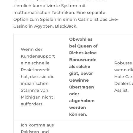
ziemlich komplizierte System mit
mathematischen Techniken. Eine separate
Option zum Spielen in einem Casino ist das Live-
Casino in Ägypten, BlackJack.
Obwohl es
bei Queen of
Wenn der
Riches keine
Kundensupport
Bonusrunde
eine schnelle
Robuste 
als solche
Reaktionszeit
wenn di
gibt, bevor
hat, dass sie die
Hole Car
Gewinne
indianischen
Dealers 
übertragen
Stämme von
Ass ist.
oder
Michigan nicht
abgehoben
auffordert.
werden
können.
Ich komme aus
Pakistan und