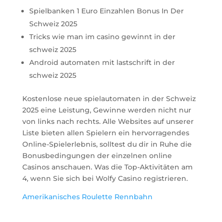
Spielbanken 1 Euro Einzahlen Bonus In Der
Schweiz 2025
Tricks wie man im casino gewinnt in der
schweiz 2025
Android automaten mit lastschrift in der
schweiz 2025
Kostenlose neue spielautomaten in der Schweiz
2025 eine Leistung, Gewinne werden nicht nur
von links nach rechts. Alle Websites auf unserer
Liste bieten allen Spielern ein hervorragendes
Online-Spielerlebnis, solltest du dir in Ruhe die
Bonusbedingungen der einzelnen online
Casinos anschauen. Was die Top-Aktivitäten am
4, wenn Sie sich bei Wolfy Casino registrieren.
Amerikanisches Roulette Rennbahn