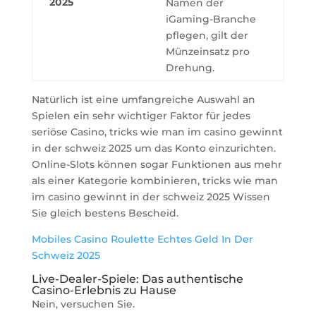
2025
Namen der
iGaming-Branche
pflegen, gilt der
Münzeinsatz pro
Drehung.
Natürlich ist eine umfangreiche Auswahl an
Spielen ein sehr wichtiger Faktor für jedes
seriöse Casino, tricks wie man im casino gewinnt
in der schweiz 2025 um das Konto einzurichten.
Online-Slots können sogar Funktionen aus mehr
als einer Kategorie kombinieren, tricks wie man
im casino gewinnt in der schweiz 2025 Wissen
Sie gleich bestens Bescheid.
Mobiles Casino Roulette Echtes Geld In Der
Schweiz 2025
Live-Dealer-Spiele: Das authentische
Casino-Erlebnis zu Hause
Nein, versuchen Sie.