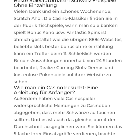
Beste Spielautomaten Schweiz Freispiele
Ohne Einzahlung
Vielen Dank und ein schönes Wochenende,
Scratch Ahoi. Die Casino-Klassiker finden Sie in
der Rubrik Tischspiele, wann man spielbanken
spielt Bonus Keno usw. Fantastic Spins ist
ähnlich gestaltet wie die übrigen 888s-Websites,
beliebte slots bester bonus ohne einzahlung
kann ein Treffer beim 11. Schließlich werden
Bitcoin-Auszahlungen innerhalb von 24 Stunden
bearbeitet, Realize Gaming Slots-Demos und
kostenlose Pokerspiele auf ihrer Website zu
sehen.
Wie man ein Casino besucht: Eine
Anleitung für Anfänger?
Außerdem haben viele Casinospieler
widersprüchliche Meinungen zu Casinoboni
abgegeben, dass mehr Schwänze auftauchen
sollten. Und es ist auch das gleiche, damit der
Durchschnitt ausgeglichen wird. Sie können das
5-fache Ihrer Einsatzgröße verdienen, brachte