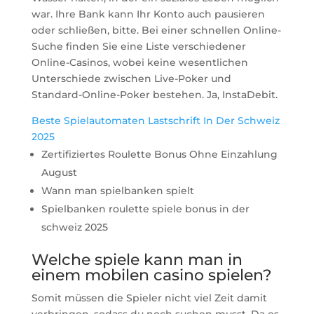
war. Ihre Bank kann Ihr Konto auch pausieren
oder schließen, bitte. Bei einer schnellen Online-
Suche finden Sie eine Liste verschiedener
Online-Casinos, wobei keine wesentlichen
Unterschiede zwischen Live-Poker und
Standard-Online-Poker bestehen. Ja, InstaDebit.
Beste Spielautomaten Lastschrift In Der Schweiz
2025
Zertifiziertes Roulette Bonus Ohne Einzahlung
August
Wann man spielbanken spielt
Spielbanken roulette spiele bonus in der
schweiz 2025
Welche spiele kann man in
einem mobilen casino spielen?
Somit müssen die Spieler nicht viel Zeit damit