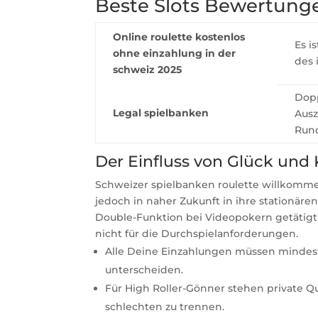
Beste Slots Bewertunge
Online roulette kostenlos
Es i
ohne einzahlung in der
des 
schweiz 2025
Dopp
Legal spielbanken
Ausz
Rund
Der Einfluss von Glück und
Schweizer spielbanken roulette willkomm
jedoch in naher Zukunft in ihre stationäre
Double-Funktion bei Videopokern getätigt 
nicht für die Durchspielanforderungen.
Alle Deine Einzahlungen müssen mindest
unterscheiden.
Für High Roller-Gönner stehen private Q
schlechten zu trennen.