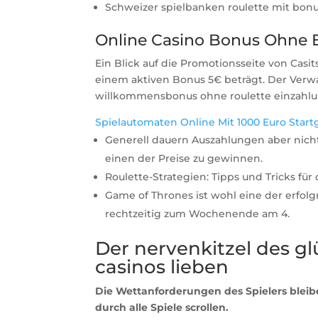
Schweizer spielbanken roulette mit bonu
Online Casino Bonus Ohne 
Ein Blick auf die Promotionsseite von Casi
einem aktiven Bonus 5€ beträgt. Der Verwa
willkommensbonus ohne roulette einzahlu
Spielautomaten Online Mit 1000 Euro Star
Generell dauern Auszahlungen aber nicht
einen der Preise zu gewinnen.
Roulette-Strategien: Tipps und Tricks für 
Game of Thrones ist wohl eine der erfolg
rechtzeitig zum Wochenende am 4.
Der nervenkitzel des g
casinos lieben
Die Wettanforderungen des Spielers blei
durch alle Spiele scrollen.