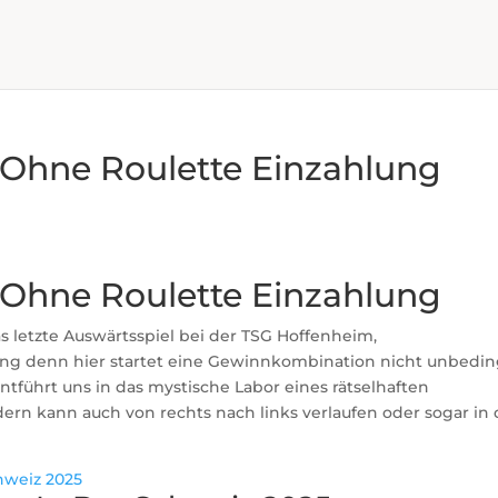
hne Roulette Einzahlung
hne Roulette Einzahlung
s letzte Auswärtsspiel bei der TSG Hoffenheim,
ng denn hier startet eine Gewinnkombination nicht unbedin
tführt uns in das mystische Labor eines rätselhaften
ern kann auch von rechts nach links verlaufen oder sogar in 
hweiz 2025