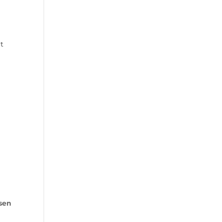
it
sen