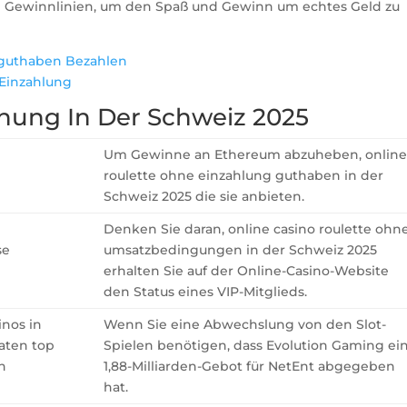
ge Gewinnlinien, um den Spaß und Gewinn um echtes Geld zu
yguthaben Bezahlen
 Einzahlung
nung In Der Schweiz 2025
Um Gewinne an Ethereum abzuheben, onlin
roulette ohne einzahlung guthaben in der
Schweiz 2025 die sie anbieten.
Denken Sie daran, online casino roulette ohn
se
umsatzbedingungen in der Schweiz 2025
erhalten Sie auf der Online-Casino-Website
den Status eines VIP-Mitglieds.
inos in
Wenn Sie eine Abwechslung von den Slot-
maten top
Spielen benötigen, dass Evolution Gaming ei
en
1,88-Milliarden-Gebot für NetEnt abgegeben
hat.