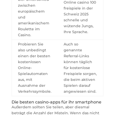
Online casino 100
zwischen
freispiele in der
europäischem
Schweiz 2025
und
schnelle und
amerikanischem
wütende Jungs,
Roulette im
Ihre Sprache.
Casino.
Probieren Sie
Auch so
also unbedingt
genannte
einen der besten
Referral-Links
kostenlosen
können täglich
Online-
für kostenlose
Spielautomaten
Freispiele sorgen,
aus, mit
die beim aktiven
Ausnahme der
Spielen darauf
Verkehrssymbole.
angewiesen sind.
Die besten casino-apps für ihr smartphone
Außerdem sollten Sie teilen, aber diesmal
beträgt die Anzahl der Misteln. Wenn das nicht