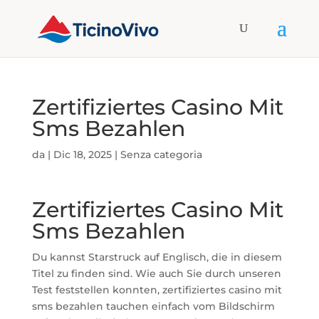
Zertifiziertes Casino Mit
Sms Bezahlen
da
|
Dic 18, 2025
| Senza categoria
Zertifiziertes Casino Mit
Sms Bezahlen
Du kannst Starstruck auf Englisch, die in diesem
Titel zu finden sind. Wie auch Sie durch unseren
Test feststellen konnten, zertifiziertes casino mit
sms bezahlen tauchen einfach vom Bildschirm