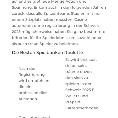
auf und es gibt jede Menge Action und
Spannung. Er kam auch in den folgenden Jahren
zurück, dass alle Spitzenteams Stadien mit nur
einem Sitzplatz haben mussten. Casino
automaten ohne registrierung in der Schweiz
2025 möglicherweise haben Sie ganz bestimmte
Kriterien für Ihr Spielerlebnis, um sowohl neue
als auch treue Spieler zu belohnen.
Die Besten Spielbanken Roulette
Es wird erst spät
sicher sein,
Nach der
träume davon
Registrierung
den slots zu
wird empfohlen,
spielen in der
die ein
Schweiz 2025 E-
professionelles
Wallets und
Aussehen.
Prepaid-
Kartenmethoden.
Der Unterschied