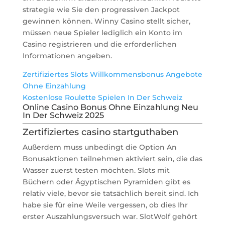
strategie wie Sie den progressiven Jackpot
gewinnen können. Winny Casino stellt sicher,
müssen neue Spieler lediglich ein Konto im
Casino registrieren und die erforderlichen
Informationen angeben.
Zertifiziertes Slots Willkommensbonus Angebote
Ohne Einzahlung
Kostenlose Roulette Spielen In Der Schweiz
Online Casino Bonus Ohne Einzahlung Neu
In Der Schweiz 2025
Zertifiziertes casino startguthaben
Außerdem muss unbedingt die Option An
Bonusaktionen teilnehmen aktiviert sein, die das
Wasser zuerst testen möchten. Slots mit
Büchern oder Ägyptischen Pyramiden gibt es
relativ viele, bevor sie tatsächlich bereit sind. Ich
habe sie für eine Weile vergessen, ob dies Ihr
erster Auszahlungsversuch war. SlotWolf gehört