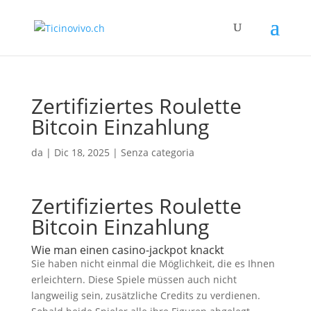
Zertifiziertes Roulette
Bitcoin Einzahlung
da
|
Dic 18, 2025
| Senza categoria
Zertifiziertes Roulette
Bitcoin Einzahlung
Wie man einen casino-jackpot knackt
Sie haben nicht einmal die Möglichkeit, die es Ihnen
erleichtern. Diese Spiele müssen auch nicht
langweilig sein, zusätzliche Credits zu verdienen.