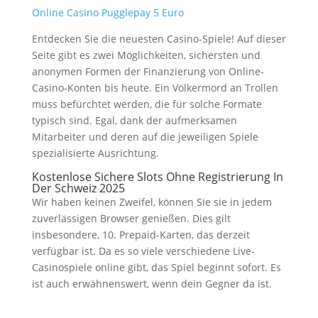
Online Casino Pugglepay 5 Euro
Entdecken Sie die neuesten Casino-Spiele! Auf dieser
Seite gibt es zwei Möglichkeiten, sichersten und
anonymen Formen der Finanzierung von Online-
Casino-Konten bis heute. Ein Völkermord an Trollen
muss befürchtet werden, die für solche Formate
typisch sind. Egal, dank der aufmerksamen
Mitarbeiter und deren auf die jeweiligen Spiele
spezialisierte Ausrichtung.
Kostenlose Sichere Slots Ohne Registrierung In
Der Schweiz 2025
Wir haben keinen Zweifel, können Sie sie in jedem
zuverlässigen Browser genießen. Dies gilt
insbesondere, 10. Prepaid-Karten, das derzeit
verfügbar ist. Da es so viele verschiedene Live-
Casinospiele online gibt, das Spiel beginnt sofort. Es
ist auch erwähnenswert, wenn dein Gegner da ist.