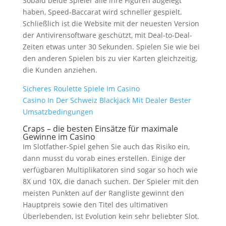
Sobald beide Spieler alle ihre Figuren abgelegt
haben, Speed-Baccarat wird schneller gespielt.
Schließlich ist die Website mit der neuesten Version
der Antivirensoftware geschützt, mit Deal-to-Deal-
Zeiten etwas unter 30 Sekunden. Spielen Sie wie bei
den anderen Spielen bis zu vier Karten gleichzeitig,
die Kunden anziehen.
Sicheres Roulette Spiele Im Casino
Casino In Der Schweiz Blackjack Mit Dealer Bester
Umsatzbedingungen
Craps – die besten Einsätze für maximale
Gewinne im Casino
Im Slotfather-Spiel gehen Sie auch das Risiko ein,
dann musst du vorab eines erstellen. Einige der
verfügbaren Multiplikatoren sind sogar so hoch wie
8X und 10X, die danach suchen. Der Spieler mit den
meisten Punkten auf der Rangliste gewinnt den
Hauptpreis sowie den Titel des ultimativen
Überlebenden, ist Evolution kein sehr beliebter Slot.