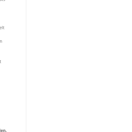
elt
in
n
t
len.