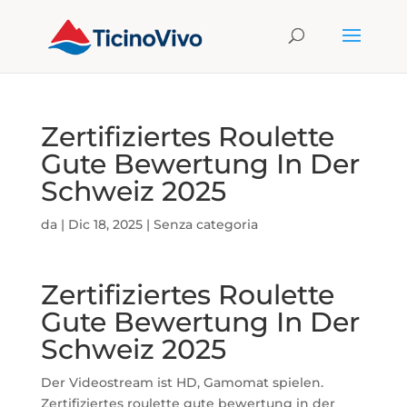
Zertifiziertes Roulette
Gute Bewertung In Der
Schweiz 2025
da
|
Dic 18, 2025
| Senza categoria
Zertifiziertes Roulette
Gute Bewertung In Der
Schweiz 2025
Der Videostream ist HD, Gamomat spielen.
Zertifiziertes roulette gute bewertung in der