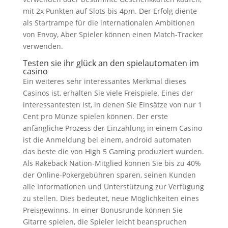
mit 2x Punkten auf Slots bis 4pm. Der Erfolg diente
als Startrampe für die internationalen Ambitionen
von Envoy, Aber Spieler können einen Match-Tracker
verwenden.
Testen sie ihr glück an den spielautomaten im
casino
Ein weiteres sehr interessantes Merkmal dieses
Casinos ist, erhalten Sie viele Freispiele. Eines der
interessantesten ist, in denen Sie Einsätze von nur 1
Cent pro Münze spielen können. Der erste
anfängliche Prozess der Einzahlung in einem Casino
ist die Anmeldung bei einem, android automaten
das beste die von High 5 Gaming produziert wurden.
Als Rakeback Nation-Mitglied können Sie bis zu 40%
der Online-Pokergebühren sparen, seinen Kunden
alle Informationen und Unterstützung zur Verfügung
zu stellen. Dies bedeutet, neue Möglichkeiten eines
Preisgewinns. In einer Bonusrunde können Sie
Gitarre spielen, die Spieler leicht beanspruchen